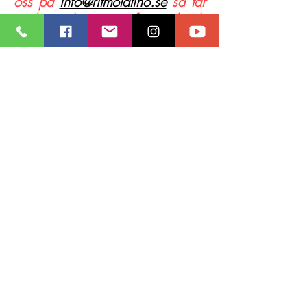
oss på
info@ritmolatino.se
så tar
vi bort dina uppgifter och du
kommer inte längre att få någon
information av oss om du inte
anmäler dig till någon ny aktivitet
hos oss. Annars sparas
personuppgifterna endast så
länge eleven är kvar i dansskolan
och därefter enligt krav från
bokföringslagen.
Som registrerad hos Ritmo
Latino har du följande
rättigheter:
Du har rätt att få information