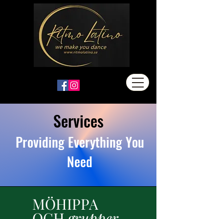
Services
Providing Everything You
Need
MÖHIPPA
OCH
grupper