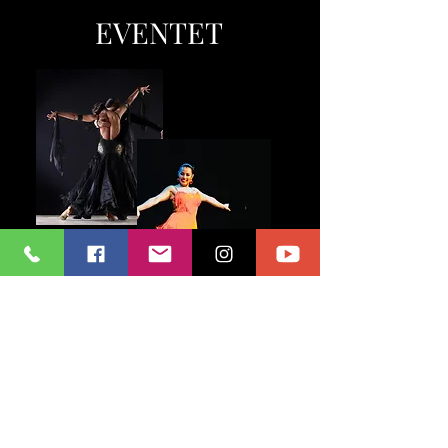
EVENTET
Eventet
Med en häftig dansshow med proffsen
kan du leverera det där lilla extra när
det kommer till underhållning som
engagerar publiken!
Vi uppträder på många olika event och