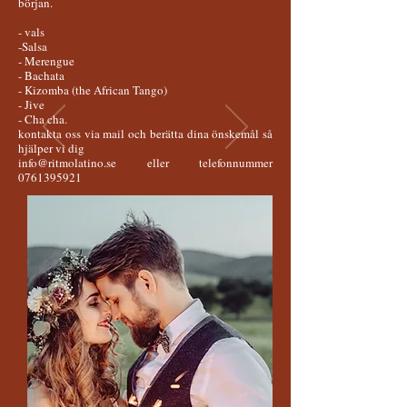
början.
- vals
-Salsa
- Merengue
- Bachata
- Kizomba (the African Tango)
- Jive
- Cha cha.
kontakta oss via mail och berätta dina önskemål så
hjälper vi dig
info@ritmolatino.se
eller telefonnummer
0761395921