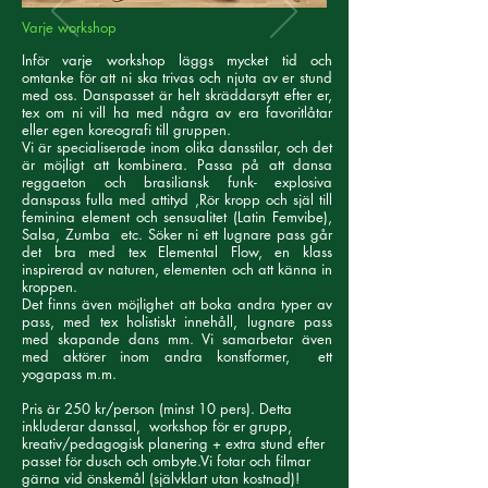
Varje workshop
Inför varje workshop läggs mycket tid och
omtanke för att ni ska trivas och njuta av er stund
med oss. Danspasset är helt skräddarsytt efter er,
tex om ni vill ha med några av era favoritlåtar
eller egen koreografi till gruppen.
Vi är specialiserade inom olika dansstilar, och det
är möjligt att kombinera. Passa på att dansa
reggaeton och brasiliansk funk- explosiva
danspass fulla med attityd ,Rör kropp och själ till
feminina element och sensualitet (Latin Femvibe),
Salsa, Zumba etc. Söker ni ett lugnare pass går
det bra med tex Elemental Flow, en klass
inspirerad av naturen, elementen och att känna in
kroppen.
Det finns även möjlighet att boka andra typer av
pass, med tex holistiskt innehåll, lugnare pass
med skapande dans mm. Vi samarbetar även
med aktörer inom andra konstformer, ett
yogapass m.m.
Pris är 250 kr/person (minst 10 pers). Detta
inkluderar danssal, workshop för er grupp,
kreativ/pedagogisk planering + extra stund efter
passet för dusch och ombyte.Vi fotar och filmar
gärna vid önskemål (självklart utan kostnad)!