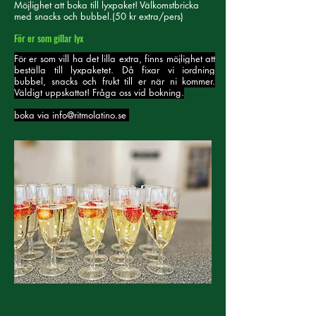
Möjlighet att boka till lyxpaket! Välkomstbricka
med snacks och bubbel.(50 kr extra/pers)
För er som gillar lyx
För er som vill ha det lilla extra, finns möjlighet att
beställa till lyxpaketet. Då fixar vi iordning
bubbel, snacks och frukt till er när ni kommer.
Väldigt uppskattat! Fråga oss vid bokning.
boka via
info@ritmolatino.se