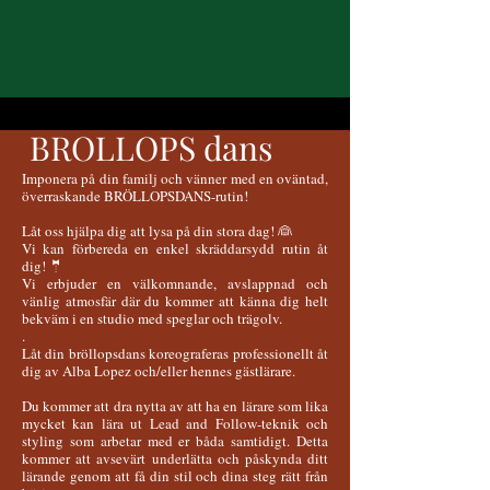
BROLLOPS dans
Imponera
på din familj och vänner med en oväntad,
överraskande BRÖLLOPSDANS-rutin!
Låt oss hjälpa dig att lysa på din stora dag! 👰
Vi kan förbereda en enkel skräddarsydd rutin åt
dig! 🤵
Vi erbjuder en välkomnande, avslappnad och
vänlig atmosfär där du kommer att känna dig helt
bekväm i en studio med speglar och trägolv.
.
Låt din bröllopsdans koreograferas professionellt åt
dig av Alba Lopez och/eller hennes gästlärare.
Du kommer att dra nytta av att ha en lärare som lika
mycket kan lära ut Lead and Follow-teknik och
styling som arbetar med er båda samtidigt. Detta
kommer att avsevärt underlätta och påskynda ditt
lärande genom att få din stil och dina steg rätt från