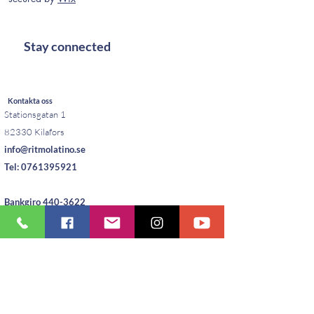
Stay connected
Kontakta oss
Stationsgatan 1
82330 Kilafors
info@ritmolatino.se
Tel:
0761395921
Bankgiro
440-3622
Vad ska jag ha på mig?
Kläder som man lätt kan röra sig i,
exempelvis träningstights/byxa och linne/t-
shirt. Du kan köpa vår kollektion.