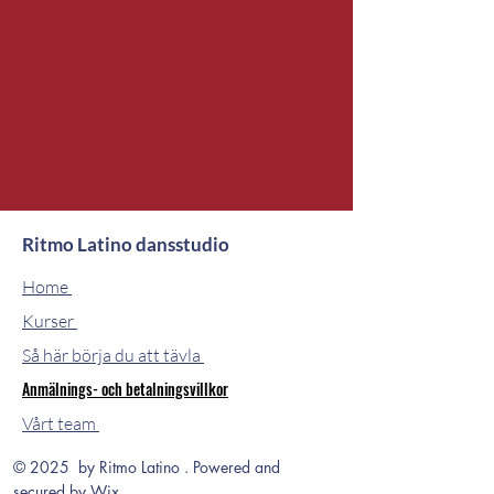
Ritmo Latino dansstudio
Home
Kurser
Så här börja du att tävla
Anmälnings- och betalningsvillkor
Vårt team
© 2025 by Ritmo Latino . Powered and
secured by
Wix