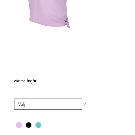
ModernT-shirt med
knut
Pris
200,00 kr
Moms ingår
Size
*
Färg
*