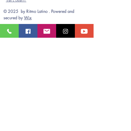
© 2025 by Ritmo Latino . Powered and
secured by
Wix
Stay connected
Kontakta oss
Stationsgatan 1
82330 Kilafors
info@ritmolatino.se
Tel:
0761395921
Bankgiro
440-3622
Vad ska jag ha på mig?
Kläder som man lätt kan röra sig i,